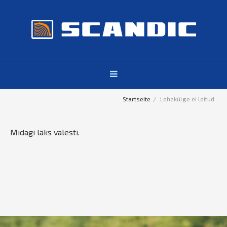
Startseite
Lehekülge ei leitud
Midagi läks valesti.