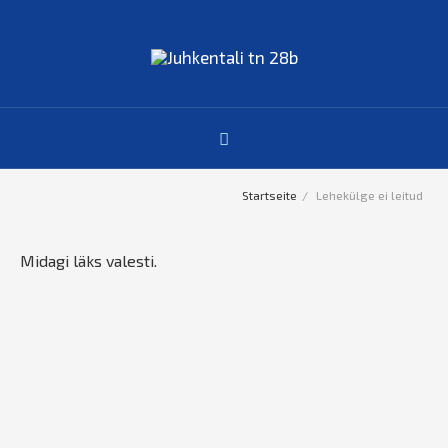
Startseite
Lehekülge ei leitud
Midagi läks valesti.